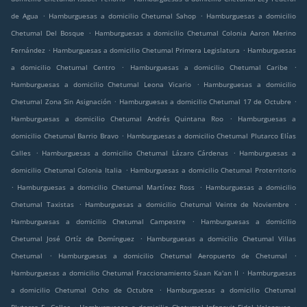
.
.
de Agua
Hamburguesas a domicilio Chetumal Sahop
Hamburguesas a domicilio
.
Chetumal Del Bosque
Hamburguesas a domicilio Chetumal Colonia Aaron Merino
.
.
Fernández
Hamburguesas a domicilio Chetumal Primera Legislatura
Hamburguesas
.
.
a domicilio Chetumal Centro
Hamburguesas a domicilio Chetumal Caribe
.
Hamburguesas a domicilio Chetumal Leona Vicario
Hamburguesas a domicilio
.
.
Chetumal Zona Sin Asignación
Hamburguesas a domicilio Chetumal 17 de Octubre
.
Hamburguesas a domicilio Chetumal Andrés Quintana Roo
Hamburguesas a
.
domicilio Chetumal Barrio Bravo
Hamburguesas a domicilio Chetumal Plutarco Elías
.
.
Calles
Hamburguesas a domicilio Chetumal Lázaro Cárdenas
Hamburguesas a
.
domicilio Chetumal Colonia Italia
Hamburguesas a domicilio Chetumal Proterritorio
.
.
Hamburguesas a domicilio Chetumal Martínez Ross
Hamburguesas a domicilio
.
.
Chetumal Taxistas
Hamburguesas a domicilio Chetumal Veinte de Noviembre
.
Hamburguesas a domicilio Chetumal Campestre
Hamburguesas a domicilio
.
Chetumal José Ortíz de Domínguez
Hamburguesas a domicilio Chetumal Villas
.
.
Chetumal
Hamburguesas a domicilio Chetumal Aeropuerto de Chetumal
.
Hamburguesas a domicilio Chetumal Fraccionamiento Siaan Ka'an II
Hamburguesas
.
a domicilio Chetumal Ocho de Octubre
Hamburguesas a domicilio Chetumal
.
.