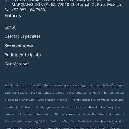
MARCIANO GONZALEZ, 77010 Chetumal, Q. Roo, Mexico
+52 983 184 7980
Enlaces
Carta
Ofertas Especiales
Reservar mesa
Pedido Anticipado
Contáctenos
.
Hamburguesas a domicilio Chetumal Andara
Hamburguesas a domicilio Chetumal
.
.
Emiliano Zapata
Hamburguesas a domicilio Chetumal Santa María
Hamburguesas
.
a domicilio Chetumal Fractionation Milenio
Hamburguesas a domicilio Chetumal
.
.
Guadalupe Victoria
Hamburguesas a domicilio Chetumal Naval
Hamburguesas a
.
domicilio Chetumal Reforma
Hamburguesas a domicilio Chetumal Comité
.
.
Proterritorio
Hamburguesas a domicilio Chetumal David Gustavo
Hamburguesas a
.
domicilio Chetumal Isabel Tenorio
Hamburguesas a domicilio Chetumal Ley Federal