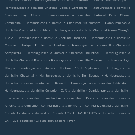
Plutarco E. Calles
Hamburguesas a domicilio Chetumal Infonavit Fidel Velazquez
.
Hamburguesas a domicilio Chetumal Colonia Centenario
Hamburguesas a domicilio
.
Chetumal Payo Obispo
Hamburguesas a domicilio Chetumal Pacto Obrero
.
.
Campesino
Hamburguesas a domicilio Chetumal Sin Nombre
Hamburguesas a
.
domicilio Chetumal Antorchista
Hamburguesas a domicilio Chetumal Álvaro Obregón
.
.
1 y 2
Hamburguesas a domicilio Chetumal Jardines
Hamburguesas a domicilio
.
Chetumal Enrique Ramírez y Ramírez
Hamburguesas a domicilio Chetumal
.
.
Aeropuerto
Hamburguesas a domicilio Chetumal Industrial
Hamburguesas a
.
domicilio Chetumal Fovissste
Hamburguesas a domicilio Chetumal Jardines de Payo
.
.
Obispo
Hamburguesas a domicilio Chetumal 16 de Septiembre
Hamburguesas a
.
.
domicilio Chetumal
Hamburguesas a domicilio Del Bosque
Hamburguesas a
.
.
domicilio Fraccionamiento Siaan Ka'an II
Hamburguesas a domicilio Calderitas
.
.
.
Hamburguesas a domicilio Consejo
Café a domicilio
Comida rápida a domicilio
.
.
.
Ensaladas a domicilio
Sándwiches a domicilio
Pasta a domicilio
Comida
.
.
.
Americana a domicilio
Comida Italiana a domicilio
Comida Mexicana a domicilio
.
.
Comida Caribeña a domicilio
Comida CORTES AMERICANOS a domicilio
Comida
.
CARNES a domicilio
Ordena comida para llevar