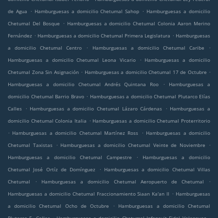
.
.
de Agua
Hamburguesas a domicilio Chetumal Sahop
Hamburguesas a domicilio
.
Chetumal Del Bosque
Hamburguesas a domicilio Chetumal Colonia Aaron Merino
.
.
Fernández
Hamburguesas a domicilio Chetumal Primera Legislatura
Hamburguesas
.
.
a domicilio Chetumal Centro
Hamburguesas a domicilio Chetumal Caribe
.
Hamburguesas a domicilio Chetumal Leona Vicario
Hamburguesas a domicilio
.
.
Chetumal Zona Sin Asignación
Hamburguesas a domicilio Chetumal 17 de Octubre
.
Hamburguesas a domicilio Chetumal Andrés Quintana Roo
Hamburguesas a
.
domicilio Chetumal Barrio Bravo
Hamburguesas a domicilio Chetumal Plutarco Elías
.
.
Calles
Hamburguesas a domicilio Chetumal Lázaro Cárdenas
Hamburguesas a
.
domicilio Chetumal Colonia Italia
Hamburguesas a domicilio Chetumal Proterritorio
.
.
Hamburguesas a domicilio Chetumal Martínez Ross
Hamburguesas a domicilio
.
.
Chetumal Taxistas
Hamburguesas a domicilio Chetumal Veinte de Noviembre
.
Hamburguesas a domicilio Chetumal Campestre
Hamburguesas a domicilio
.
Chetumal José Ortíz de Domínguez
Hamburguesas a domicilio Chetumal Villas
.
.
Chetumal
Hamburguesas a domicilio Chetumal Aeropuerto de Chetumal
.
Hamburguesas a domicilio Chetumal Fraccionamiento Siaan Ka'an II
Hamburguesas
.
a domicilio Chetumal Ocho de Octubre
Hamburguesas a domicilio Chetumal
.
.