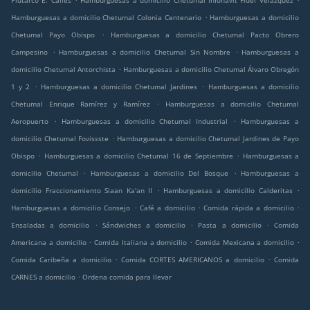
Plutarco E. Calles
Hamburguesas a domicilio Chetumal Infonavit Fidel Velazquez
.
Hamburguesas a domicilio Chetumal Colonia Centenario
Hamburguesas a domicilio
.
Chetumal Payo Obispo
Hamburguesas a domicilio Chetumal Pacto Obrero
.
.
Campesino
Hamburguesas a domicilio Chetumal Sin Nombre
Hamburguesas a
.
domicilio Chetumal Antorchista
Hamburguesas a domicilio Chetumal Álvaro Obregón
.
.
1 y 2
Hamburguesas a domicilio Chetumal Jardines
Hamburguesas a domicilio
.
Chetumal Enrique Ramírez y Ramírez
Hamburguesas a domicilio Chetumal
.
.
Aeropuerto
Hamburguesas a domicilio Chetumal Industrial
Hamburguesas a
.
domicilio Chetumal Fovissste
Hamburguesas a domicilio Chetumal Jardines de Payo
.
.
Obispo
Hamburguesas a domicilio Chetumal 16 de Septiembre
Hamburguesas a
.
.
domicilio Chetumal
Hamburguesas a domicilio Del Bosque
Hamburguesas a
.
.
domicilio Fraccionamiento Siaan Ka'an II
Hamburguesas a domicilio Calderitas
.
.
.
Hamburguesas a domicilio Consejo
Café a domicilio
Comida rápida a domicilio
.
.
.
Ensaladas a domicilio
Sándwiches a domicilio
Pasta a domicilio
Comida
.
.
.
Americana a domicilio
Comida Italiana a domicilio
Comida Mexicana a domicilio
.
.
Comida Caribeña a domicilio
Comida CORTES AMERICANOS a domicilio
Comida
.
CARNES a domicilio
Ordena comida para llevar