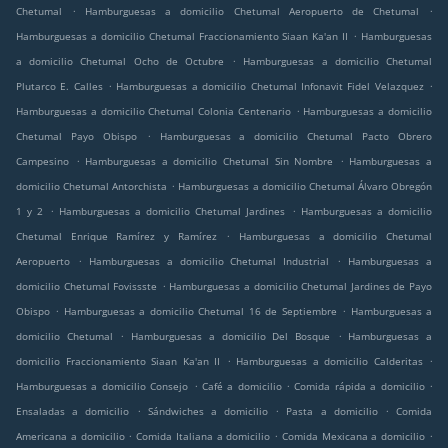
.
.
Chetumal
Hamburguesas a domicilio Chetumal Aeropuerto de Chetumal
.
Hamburguesas a domicilio Chetumal Fraccionamiento Siaan Ka'an II
Hamburguesas
.
a domicilio Chetumal Ocho de Octubre
Hamburguesas a domicilio Chetumal
.
.
Plutarco E. Calles
Hamburguesas a domicilio Chetumal Infonavit Fidel Velazquez
.
Hamburguesas a domicilio Chetumal Colonia Centenario
Hamburguesas a domicilio
.
Chetumal Payo Obispo
Hamburguesas a domicilio Chetumal Pacto Obrero
.
.
Campesino
Hamburguesas a domicilio Chetumal Sin Nombre
Hamburguesas a
.
domicilio Chetumal Antorchista
Hamburguesas a domicilio Chetumal Álvaro Obregón
.
.
1 y 2
Hamburguesas a domicilio Chetumal Jardines
Hamburguesas a domicilio
.
Chetumal Enrique Ramírez y Ramírez
Hamburguesas a domicilio Chetumal
.
.
Aeropuerto
Hamburguesas a domicilio Chetumal Industrial
Hamburguesas a
.
domicilio Chetumal Fovissste
Hamburguesas a domicilio Chetumal Jardines de Payo
.
.
Obispo
Hamburguesas a domicilio Chetumal 16 de Septiembre
Hamburguesas a
.
.
domicilio Chetumal
Hamburguesas a domicilio Del Bosque
Hamburguesas a
.
.
domicilio Fraccionamiento Siaan Ka'an II
Hamburguesas a domicilio Calderitas
.
.
.
Hamburguesas a domicilio Consejo
Café a domicilio
Comida rápida a domicilio
.
.
.
Ensaladas a domicilio
Sándwiches a domicilio
Pasta a domicilio
Comida
.
.
.
Americana a domicilio
Comida Italiana a domicilio
Comida Mexicana a domicilio