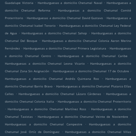
.
.
Guadalupe Victoria
Hamburguesas a domicilio Chetumal Naval
Hamburguesas a
.
domicilio Chetumal Reforma
Hamburguesas a domicilio Chetumal Comité
.
.
Proterritorio
Hamburguesas a domicilio Chetumal David Gustavo
Hamburguesas a
.
domicilio Chetumal Isabel Tenorio
Hamburguesas a domicilio Chetumal Ley Federal
.
.
de Agua
Hamburguesas a domicilio Chetumal Sahop
Hamburguesas a domicilio
.
Chetumal Del Bosque
Hamburguesas a domicilio Chetumal Colonia Aaron Merino
.
.
Fernández
Hamburguesas a domicilio Chetumal Primera Legislatura
Hamburguesas
.
.
a domicilio Chetumal Centro
Hamburguesas a domicilio Chetumal Caribe
.
Hamburguesas a domicilio Chetumal Leona Vicario
Hamburguesas a domicilio
.
.
Chetumal Zona Sin Asignación
Hamburguesas a domicilio Chetumal 17 de Octubre
.
Hamburguesas a domicilio Chetumal Andrés Quintana Roo
Hamburguesas a
.
domicilio Chetumal Barrio Bravo
Hamburguesas a domicilio Chetumal Plutarco Elías
.
.
Calles
Hamburguesas a domicilio Chetumal Lázaro Cárdenas
Hamburguesas a
.
domicilio Chetumal Colonia Italia
Hamburguesas a domicilio Chetumal Proterritorio
.
.
Hamburguesas a domicilio Chetumal Martínez Ross
Hamburguesas a domicilio
.
.
Chetumal Taxistas
Hamburguesas a domicilio Chetumal Veinte de Noviembre
.
Hamburguesas a domicilio Chetumal Campestre
Hamburguesas a domicilio
.
Chetumal José Ortíz de Domínguez
Hamburguesas a domicilio Chetumal Villas