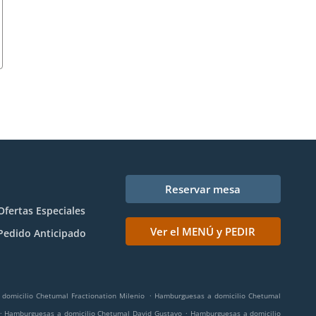
Reservar mesa
Ofertas Especiales
Ver el MENÚ y PEDIR
Pedido Anticipado
.
domicilio Chetumal Fractionation Milenio
Hamburguesas a domicilio Chetumal
.
.
Hamburguesas a domicilio Chetumal David Gustavo
Hamburguesas a domicilio