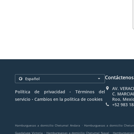
Contáctenos
AV. VERAC
.
Política de privacidad
Términos del
C. MARCIA
.
servicio
Cambios en la política de cookies
Roo, Mexi
+52 983 18
.
Hamburguesas a domicilio Chetumal Andara
Hamburguesas a domicilio Chetum
.
.
Guadalupe Victoria
Hamburguesas a domicilio Chetumal Naval
Hamburguesas 