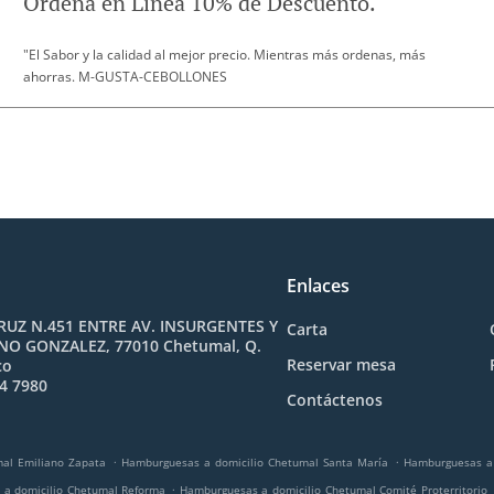
Ordena en Linea 10% de Descuento.
"El Sabor y la calidad al mejor precio. Mientras más ordenas, más
ahorras. M-GUSTA-CEBOLLONES
Enlaces
RUZ N.451 ENTRE AV. INSURGENTES Y
Carta
NO GONZALEZ, 77010 Chetumal, Q.
Reservar mesa
co
4 7980
Contáctenos
.
.
al Emiliano Zapata
Hamburguesas a domicilio Chetumal Santa María
Hamburguesas a 
.
a domicilio Chetumal Reforma
Hamburguesas a domicilio Chetumal Comité Proterritorio