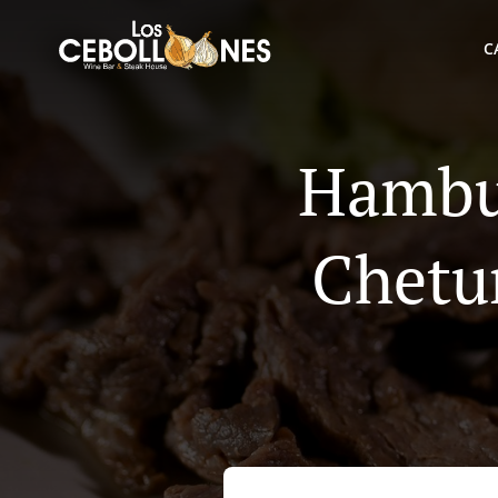
C
Hambur
Chetu