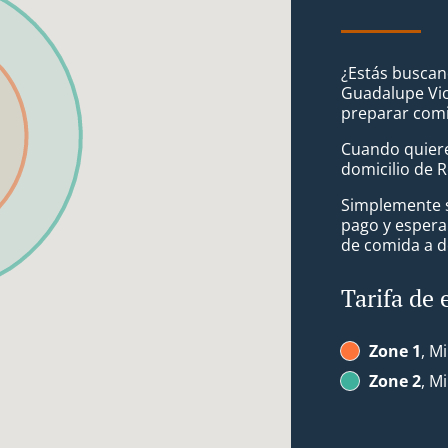
¿Estás busca
Guadalupe Vic
preparar comi
Cuando quiere
domicilio de 
Simplemente se
pago y espera
de comida a d
Tarifa de 
Zone 1
, M
Zone 2
, M