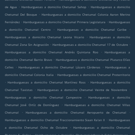
.
.
de Agua
Hamburguesas a domicilio Chetumal Sahop
Hamburguesas a domicilio
.
Chetumal Del Bosque
Hamburguesas a domicilio Chetumal Colonia Aaron Merino
.
.
Fernández
Hamburguesas a domicilio Chetumal Primera Legislatura
Hamburguesas
.
.
a domicilio Chetumal Centro
Hamburguesas a domicilio Chetumal Caribe
.
Hamburguesas a domicilio Chetumal Leona Vicario
Hamburguesas a domicilio
.
.
Chetumal Zona Sin Asignación
Hamburguesas a domicilio Chetumal 17 de Octubre
.
Hamburguesas a domicilio Chetumal Andrés Quintana Roo
Hamburguesas a
.
domicilio Chetumal Barrio Bravo
Hamburguesas a domicilio Chetumal Plutarco Elías
.
.
Calles
Hamburguesas a domicilio Chetumal Lázaro Cárdenas
Hamburguesas a
.
domicilio Chetumal Colonia Italia
Hamburguesas a domicilio Chetumal Proterritorio
.
.
Hamburguesas a domicilio Chetumal Martínez Ross
Hamburguesas a domicilio
.
.
Chetumal Taxistas
Hamburguesas a domicilio Chetumal Veinte de Noviembre
.
Hamburguesas a domicilio Chetumal Campestre
Hamburguesas a domicilio
.
Chetumal José Ortíz de Domínguez
Hamburguesas a domicilio Chetumal Villas
.
.
Chetumal
Hamburguesas a domicilio Chetumal Aeropuerto de Chetumal
.
Hamburguesas a domicilio Chetumal Fraccionamiento Siaan Ka'an II
Hamburguesas
.
a domicilio Chetumal Ocho de Octubre
Hamburguesas a domicilio Chetumal
.
.