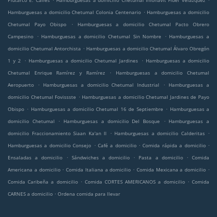
Plutarco E. Calles
Hamburguesas a domicilio Chetumal Infonavit Fidel Velazquez
.
Hamburguesas a domicilio Chetumal Colonia Centenario
Hamburguesas a domicilio
.
Chetumal Payo Obispo
Hamburguesas a domicilio Chetumal Pacto Obrero
.
.
Campesino
Hamburguesas a domicilio Chetumal Sin Nombre
Hamburguesas a
.
domicilio Chetumal Antorchista
Hamburguesas a domicilio Chetumal Álvaro Obregón
.
.
1 y 2
Hamburguesas a domicilio Chetumal Jardines
Hamburguesas a domicilio
.
Chetumal Enrique Ramírez y Ramírez
Hamburguesas a domicilio Chetumal
.
.
Aeropuerto
Hamburguesas a domicilio Chetumal Industrial
Hamburguesas a
.
domicilio Chetumal Fovissste
Hamburguesas a domicilio Chetumal Jardines de Payo
.
.
Obispo
Hamburguesas a domicilio Chetumal 16 de Septiembre
Hamburguesas a
.
.
domicilio Chetumal
Hamburguesas a domicilio Del Bosque
Hamburguesas a
.
.
domicilio Fraccionamiento Siaan Ka'an II
Hamburguesas a domicilio Calderitas
.
.
.
Hamburguesas a domicilio Consejo
Café a domicilio
Comida rápida a domicilio
.
.
.
Ensaladas a domicilio
Sándwiches a domicilio
Pasta a domicilio
Comida
.
.
.
Americana a domicilio
Comida Italiana a domicilio
Comida Mexicana a domicilio
.
.
Comida Caribeña a domicilio
Comida CORTES AMERICANOS a domicilio
Comida
.
CARNES a domicilio
Ordena comida para llevar