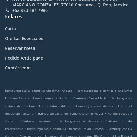
MARCIANO GONZALEZ, 77010 Chetumal, Q. Roo, Mexico
+52 983 184 7980
Enlaces
Carta
Ofertas Especiales
Reservar mesa
Pedido Anticipado
Contáctenos
.
Hamburguesas a domicilio Chetumal Andara
Hamburguesas a domicilio Chetumal
.
.
Emiliano Zapata
Hamburguesas a domicilio Chetumal Santa María
Hamburguesas
.
a domicilio Chetumal Fractionation Milenio
Hamburguesas a domicilio Chetumal
.
.
Guadalupe Victoria
Hamburguesas a domicilio Chetumal Naval
Hamburguesas a
.
domicilio Chetumal Reforma
Hamburguesas a domicilio Chetumal Comité
.
.
Proterritorio
Hamburguesas a domicilio Chetumal David Gustavo
Hamburguesas a
.
domicilio Chetumal Isabel Tenorio
Hamburguesas a domicilio Chetumal Ley Federal