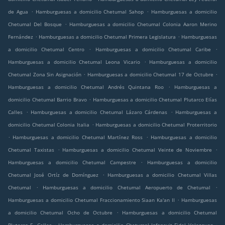
.
.
de Agua
Hamburguesas a domicilio Chetumal Sahop
Hamburguesas a domicilio
.
Chetumal Del Bosque
Hamburguesas a domicilio Chetumal Colonia Aaron Merino
.
.
Fernández
Hamburguesas a domicilio Chetumal Primera Legislatura
Hamburguesas
.
.
a domicilio Chetumal Centro
Hamburguesas a domicilio Chetumal Caribe
.
Hamburguesas a domicilio Chetumal Leona Vicario
Hamburguesas a domicilio
.
.
Chetumal Zona Sin Asignación
Hamburguesas a domicilio Chetumal 17 de Octubre
.
Hamburguesas a domicilio Chetumal Andrés Quintana Roo
Hamburguesas a
.
domicilio Chetumal Barrio Bravo
Hamburguesas a domicilio Chetumal Plutarco Elías
.
.
Calles
Hamburguesas a domicilio Chetumal Lázaro Cárdenas
Hamburguesas a
.
domicilio Chetumal Colonia Italia
Hamburguesas a domicilio Chetumal Proterritorio
.
.
Hamburguesas a domicilio Chetumal Martínez Ross
Hamburguesas a domicilio
.
.
Chetumal Taxistas
Hamburguesas a domicilio Chetumal Veinte de Noviembre
.
Hamburguesas a domicilio Chetumal Campestre
Hamburguesas a domicilio
.
Chetumal José Ortíz de Domínguez
Hamburguesas a domicilio Chetumal Villas
.
.
Chetumal
Hamburguesas a domicilio Chetumal Aeropuerto de Chetumal
.
Hamburguesas a domicilio Chetumal Fraccionamiento Siaan Ka'an II
Hamburguesas
.
a domicilio Chetumal Ocho de Octubre
Hamburguesas a domicilio Chetumal
.
.