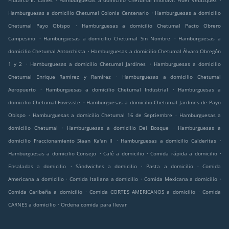
Plutarco E. Calles
Hamburguesas a domicilio Chetumal Infonavit Fidel Velazquez
.
Hamburguesas a domicilio Chetumal Colonia Centenario
Hamburguesas a domicilio
.
Chetumal Payo Obispo
Hamburguesas a domicilio Chetumal Pacto Obrero
.
.
Campesino
Hamburguesas a domicilio Chetumal Sin Nombre
Hamburguesas a
.
domicilio Chetumal Antorchista
Hamburguesas a domicilio Chetumal Álvaro Obregón
.
.
1 y 2
Hamburguesas a domicilio Chetumal Jardines
Hamburguesas a domicilio
.
Chetumal Enrique Ramírez y Ramírez
Hamburguesas a domicilio Chetumal
.
.
Aeropuerto
Hamburguesas a domicilio Chetumal Industrial
Hamburguesas a
.
domicilio Chetumal Fovissste
Hamburguesas a domicilio Chetumal Jardines de Payo
.
.
Obispo
Hamburguesas a domicilio Chetumal 16 de Septiembre
Hamburguesas a
.
.
domicilio Chetumal
Hamburguesas a domicilio Del Bosque
Hamburguesas a
.
.
domicilio Fraccionamiento Siaan Ka'an II
Hamburguesas a domicilio Calderitas
.
.
.
Hamburguesas a domicilio Consejo
Café a domicilio
Comida rápida a domicilio
.
.
.
Ensaladas a domicilio
Sándwiches a domicilio
Pasta a domicilio
Comida
.
.
.
Americana a domicilio
Comida Italiana a domicilio
Comida Mexicana a domicilio
.
.
Comida Caribeña a domicilio
Comida CORTES AMERICANOS a domicilio
Comida
.
CARNES a domicilio
Ordena comida para llevar