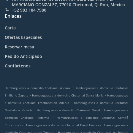
MARCIANO GONZALEZ, 77010 Chetumal, Q. Roo, Mexico
+52 983 184 7980
Enlaces
Carta
Ofertas Especiales
Reservar mesa
Pedido Anticipado
Contáctenos
.
Hamburguesas a domicilio Chetumal Andara
Hamburguesas a domicilio Chetumal
.
.
Emiliano Zapata
Hamburguesas a domicilio Chetumal Santa María
Hamburguesas
.
a domicilio Chetumal Fractionation Milenio
Hamburguesas a domicilio Chetumal
.
.
Guadalupe Victoria
Hamburguesas a domicilio Chetumal Naval
Hamburguesas a
.
domicilio Chetumal Reforma
Hamburguesas a domicilio Chetumal Comité
.
.
Proterritorio
Hamburguesas a domicilio Chetumal David Gustavo
Hamburguesas a
.
domicilio Chetumal Isabel Tenorio
Hamburguesas a domicilio Chetumal Ley Federal