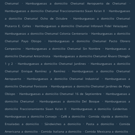
.
.
Chetumal
Hamburguesas a domicilio Chetumal Aeropuerto de Chetumal
.
Hamburguesas a domicilio Chetumal Fraccionamiento Siaan Ka'an II
Hamburguesas
.
a domicilio Chetumal Ocho de Octubre
Hamburguesas a domicilio Chetumal
.
.
Plutarco E. Calles
Hamburguesas a domicilio Chetumal Infonavit Fidel Velazquez
.
Hamburguesas a domicilio Chetumal Colonia Centenario
Hamburguesas a domicilio
.
Chetumal Payo Obispo
Hamburguesas a domicilio Chetumal Pacto Obrero
.
.
Campesino
Hamburguesas a domicilio Chetumal Sin Nombre
Hamburguesas a
.
domicilio Chetumal Antorchista
Hamburguesas a domicilio Chetumal Álvaro Obregón
.
.
1 y 2
Hamburguesas a domicilio Chetumal Jardines
Hamburguesas a domicilio
.
Chetumal Enrique Ramírez y Ramírez
Hamburguesas a domicilio Chetumal
.
.
Aeropuerto
Hamburguesas a domicilio Chetumal Industrial
Hamburguesas a
.
domicilio Chetumal Fovissste
Hamburguesas a domicilio Chetumal Jardines de Payo
.
.
Obispo
Hamburguesas a domicilio Chetumal 16 de Septiembre
Hamburguesas a
.
.
domicilio Chetumal
Hamburguesas a domicilio Del Bosque
Hamburguesas a
.
.
domicilio Fraccionamiento Siaan Ka'an II
Hamburguesas a domicilio Calderitas
.
.
.
Hamburguesas a domicilio Consejo
Café a domicilio
Comida rápida a domicilio
.
.
.
Ensaladas a domicilio
Sándwiches a domicilio
Pasta a domicilio
Comida
.
.
.
Americana a domicilio
Comida Italiana a domicilio
Comida Mexicana a domicilio