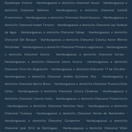
.
.
Guadalupe Victoria
Hamburguesas a domicilio Chetumal Naval
Hamburguesas a
.
domicilio Chetumal Reforma
Hamburguesas a domicilio Chetumal Comité
.
.
Proterritorio
Hamburguesas a domicilio Chetumal David Gustavo
Hamburguesas a
.
domicilio Chetumal Isabel Tenorio
Hamburguesas a domicilio Chetumal Ley Federal
.
.
de Agua
Hamburguesas a domicilio Chetumal Sahop
Hamburguesas a domicilio
.
Chetumal Del Bosque
Hamburguesas a domicilio Chetumal Colonia Aaron Merino
.
.
Fernández
Hamburguesas a domicilio Chetumal Primera Legislatura
Hamburguesas
.
.
a domicilio Chetumal Centro
Hamburguesas a domicilio Chetumal Caribe
.
Hamburguesas a domicilio Chetumal Leona Vicario
Hamburguesas a domicilio
.
.
Chetumal Zona Sin Asignación
Hamburguesas a domicilio Chetumal 17 de Octubre
.
Hamburguesas a domicilio Chetumal Andrés Quintana Roo
Hamburguesas a
.
domicilio Chetumal Barrio Bravo
Hamburguesas a domicilio Chetumal Plutarco Elías
.
.
Calles
Hamburguesas a domicilio Chetumal Lázaro Cárdenas
Hamburguesas a
.
domicilio Chetumal Colonia Italia
Hamburguesas a domicilio Chetumal Proterritorio
.
.
Hamburguesas a domicilio Chetumal Martínez Ross
Hamburguesas a domicilio
.
.
Chetumal Taxistas
Hamburguesas a domicilio Chetumal Veinte de Noviembre
.
Hamburguesas a domicilio Chetumal Campestre
Hamburguesas a domicilio
.
Chetumal José Ortíz de Domínguez
Hamburguesas a domicilio Chetumal Villas