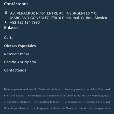
Contáctenos
AV. VERACRUZ N.451 ENTRE AV. INSURGENTES Y C.
MARCIANO GONZALEZ, 77010 Chetumal, Q. Roo, Mexico
+52 983 184 7980
Enlaces
Carta
Ofertas Especiales
Reservar mesa
Pedido Anticipado
Contáctenos
.
Hamburguesas a domicilio Chetumal Andara
Hamburguesas a domicilio Chetumal
.
.
Emiliano Zapata
Hamburguesas a domicilio Chetumal Santa María
Hamburguesas
.
a domicilio Chetumal Fractionation Milenio
Hamburguesas a domicilio Chetumal
.
.
Guadalupe Victoria
Hamburguesas a domicilio Chetumal Naval
Hamburguesas a
.