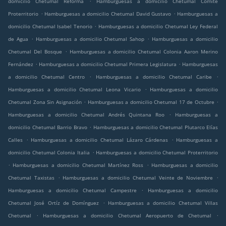
domicilio Chetumal Reforma
Hamburguesas a domicilio Chetumal Comité
.
.
Proterritorio
Hamburguesas a domicilio Chetumal David Gustavo
Hamburguesas a
.
domicilio Chetumal Isabel Tenorio
Hamburguesas a domicilio Chetumal Ley Federal
.
.
de Agua
Hamburguesas a domicilio Chetumal Sahop
Hamburguesas a domicilio
.
Chetumal Del Bosque
Hamburguesas a domicilio Chetumal Colonia Aaron Merino
.
.
Fernández
Hamburguesas a domicilio Chetumal Primera Legislatura
Hamburguesas
.
.
a domicilio Chetumal Centro
Hamburguesas a domicilio Chetumal Caribe
.
Hamburguesas a domicilio Chetumal Leona Vicario
Hamburguesas a domicilio
.
.
Chetumal Zona Sin Asignación
Hamburguesas a domicilio Chetumal 17 de Octubre
.
Hamburguesas a domicilio Chetumal Andrés Quintana Roo
Hamburguesas a
.
domicilio Chetumal Barrio Bravo
Hamburguesas a domicilio Chetumal Plutarco Elías
.
.
Calles
Hamburguesas a domicilio Chetumal Lázaro Cárdenas
Hamburguesas a
.
domicilio Chetumal Colonia Italia
Hamburguesas a domicilio Chetumal Proterritorio
.
.
Hamburguesas a domicilio Chetumal Martínez Ross
Hamburguesas a domicilio
.
.
Chetumal Taxistas
Hamburguesas a domicilio Chetumal Veinte de Noviembre
.
Hamburguesas a domicilio Chetumal Campestre
Hamburguesas a domicilio
.
Chetumal José Ortíz de Domínguez
Hamburguesas a domicilio Chetumal Villas
.
.
Chetumal
Hamburguesas a domicilio Chetumal Aeropuerto de Chetumal