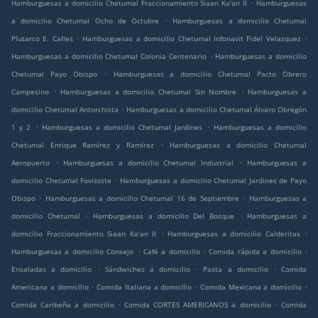
.
Hamburguesas a domicilio Chetumal Fraccionamiento Siaan Ka'an II
Hamburguesas
.
a domicilio Chetumal Ocho de Octubre
Hamburguesas a domicilio Chetumal
.
.
Plutarco E. Calles
Hamburguesas a domicilio Chetumal Infonavit Fidel Velazquez
.
Hamburguesas a domicilio Chetumal Colonia Centenario
Hamburguesas a domicilio
.
Chetumal Payo Obispo
Hamburguesas a domicilio Chetumal Pacto Obrero
.
.
Campesino
Hamburguesas a domicilio Chetumal Sin Nombre
Hamburguesas a
.
domicilio Chetumal Antorchista
Hamburguesas a domicilio Chetumal Álvaro Obregón
.
.
1 y 2
Hamburguesas a domicilio Chetumal Jardines
Hamburguesas a domicilio
.
Chetumal Enrique Ramírez y Ramírez
Hamburguesas a domicilio Chetumal
.
.
Aeropuerto
Hamburguesas a domicilio Chetumal Industrial
Hamburguesas a
.
domicilio Chetumal Fovissste
Hamburguesas a domicilio Chetumal Jardines de Payo
.
.
Obispo
Hamburguesas a domicilio Chetumal 16 de Septiembre
Hamburguesas a
.
.
domicilio Chetumal
Hamburguesas a domicilio Del Bosque
Hamburguesas a
.
.
domicilio Fraccionamiento Siaan Ka'an II
Hamburguesas a domicilio Calderitas
.
.
.
Hamburguesas a domicilio Consejo
Café a domicilio
Comida rápida a domicilio
.
.
.
Ensaladas a domicilio
Sándwiches a domicilio
Pasta a domicilio
Comida
.
.
.
Americana a domicilio
Comida Italiana a domicilio
Comida Mexicana a domicilio
.
.
Comida Caribeña a domicilio
Comida CORTES AMERICANOS a domicilio
Comida