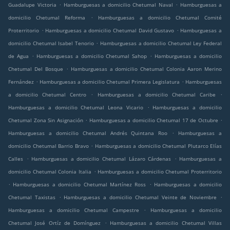
.
.
Guadalupe Victoria
Hamburguesas a domicilio Chetumal Naval
Hamburguesas a
.
domicilio Chetumal Reforma
Hamburguesas a domicilio Chetumal Comité
.
.
Proterritorio
Hamburguesas a domicilio Chetumal David Gustavo
Hamburguesas a
.
domicilio Chetumal Isabel Tenorio
Hamburguesas a domicilio Chetumal Ley Federal
.
.
de Agua
Hamburguesas a domicilio Chetumal Sahop
Hamburguesas a domicilio
.
Chetumal Del Bosque
Hamburguesas a domicilio Chetumal Colonia Aaron Merino
.
.
Fernández
Hamburguesas a domicilio Chetumal Primera Legislatura
Hamburguesas
.
.
a domicilio Chetumal Centro
Hamburguesas a domicilio Chetumal Caribe
.
Hamburguesas a domicilio Chetumal Leona Vicario
Hamburguesas a domicilio
.
.
Chetumal Zona Sin Asignación
Hamburguesas a domicilio Chetumal 17 de Octubre
.
Hamburguesas a domicilio Chetumal Andrés Quintana Roo
Hamburguesas a
.
domicilio Chetumal Barrio Bravo
Hamburguesas a domicilio Chetumal Plutarco Elías
.
.
Calles
Hamburguesas a domicilio Chetumal Lázaro Cárdenas
Hamburguesas a
.
domicilio Chetumal Colonia Italia
Hamburguesas a domicilio Chetumal Proterritorio
.
.
Hamburguesas a domicilio Chetumal Martínez Ross
Hamburguesas a domicilio
.
.
Chetumal Taxistas
Hamburguesas a domicilio Chetumal Veinte de Noviembre
.
Hamburguesas a domicilio Chetumal Campestre
Hamburguesas a domicilio
.
Chetumal José Ortíz de Domínguez
Hamburguesas a domicilio Chetumal Villas