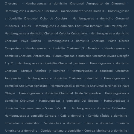
.
.
Chetumal
Hamburguesas a domicilio Chetumal Aeropuerto de Chetumal
.
Hamburguesas a domicilio Chetumal Fraccionamiento Siaan Ka'an II
Hamburguesas
.
a domicilio Chetumal Ocho de Octubre
Hamburguesas a domicilio Chetumal
.
.
Plutarco E. Calles
Hamburguesas a domicilio Chetumal Infonavit Fidel Velazquez
.
Hamburguesas a domicilio Chetumal Colonia Centenario
Hamburguesas a domicilio
.
Chetumal Payo Obispo
Hamburguesas a domicilio Chetumal Pacto Obrero
.
.
Campesino
Hamburguesas a domicilio Chetumal Sin Nombre
Hamburguesas a
.
domicilio Chetumal Antorchista
Hamburguesas a domicilio Chetumal Álvaro Obregón
.
.
1 y 2
Hamburguesas a domicilio Chetumal Jardines
Hamburguesas a domicilio
.
Chetumal Enrique Ramírez y Ramírez
Hamburguesas a domicilio Chetumal
.
.
Aeropuerto
Hamburguesas a domicilio Chetumal Industrial
Hamburguesas a
.
domicilio Chetumal Fovissste
Hamburguesas a domicilio Chetumal Jardines de Payo
.
.
Obispo
Hamburguesas a domicilio Chetumal 16 de Septiembre
Hamburguesas a
.
.
domicilio Chetumal
Hamburguesas a domicilio Del Bosque
Hamburguesas a
.
.
domicilio Fraccionamiento Siaan Ka'an II
Hamburguesas a domicilio Calderitas
.
.
.
Hamburguesas a domicilio Consejo
Café a domicilio
Comida rápida a domicilio
.
.
.
Ensaladas a domicilio
Sándwiches a domicilio
Pasta a domicilio
Comida
.
.
.
Americana a domicilio
Comida Italiana a domicilio
Comida Mexicana a domicilio